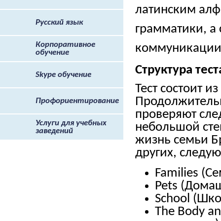
латинским алф
Русский язык
грамматики, а 
Корпоративное
коммуникации
обучение
Структура тест
Skype обучение
Тест состоит и
Продолжительно
Профориентирование
проверяют сле
Услуги для учебных
небольшой сте
заведений
жизнь семьи Бр
других, следу
Families (Се
Pets (Дома
School (Шко
The Body an